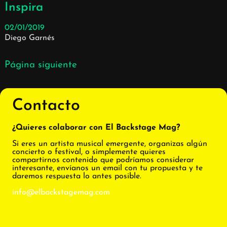
Inspira
02/01/2019
Diego Garnés
Página siguiente
Contacto
¿Quieres colaborar con El Backstage Mag?
Si eres un artista musical emergente, organizas algún
concierto o festival, o simplemente quieres
compartirnos contenido que podríamos considerar
interesante, envíanos un email con tu propuesta y te
daremos respuesta lo antes posible.
info@elbackstagemag.com