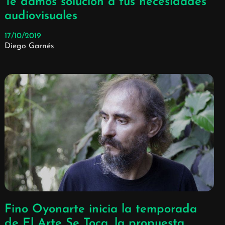
Te damos solución a tus necesidades
audiovisuales
17/10/2019
Diego Garnés
Fino Oyonarte inicia la temporada
de El Arte Se Toca, la propuesta