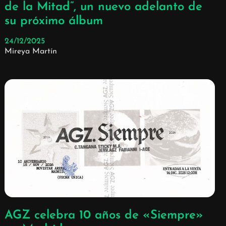
de la Mitad”, un nuevo adelanto de
su próximo álbum
24/12/2025
Mireya Martín
AGZ celebra 10 años de «Siempre»