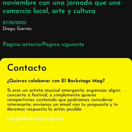
noviembre con una jornada que une
comercio local, arte y cultura
27/10/2025
Diego Garnés
Página anterior
Página siguiente
Contacto
¿Quieres colaborar con El Backstage Mag?
Si eres un artista musical emergente, organizas algún
concierto o festival, o simplemente quieres
compartirnos contenido que podríamos considerar
interesante, envíanos un email con tu propuesta y te
daremos respuesta lo antes posible.
info@elbackstagemag.com