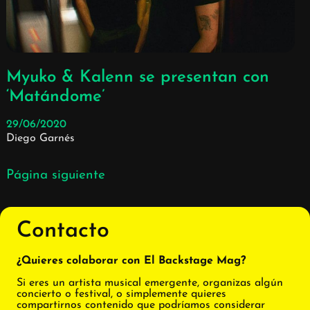
Myuko & Kalenn se presentan con
‘Matándome’
29/06/2020
Diego Garnés
Página siguiente
Contacto
¿Quieres colaborar con El Backstage Mag?
Si eres un artista musical emergente, organizas algún
concierto o festival, o simplemente quieres
compartirnos contenido que podríamos considerar