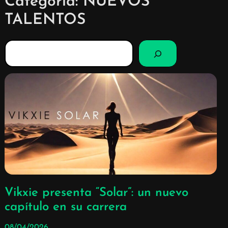
Categoría:
NUEVOS
TALENTOS
B
u
s
c
a
r
Vikxie presenta “Solar”: un nuevo
capítulo en su carrera
08/04/2026