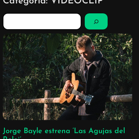
Categoría:
VIDEOCLIP
B
u
s
c
a
r
Jorge Bayle estrena ‘Las Agujas del