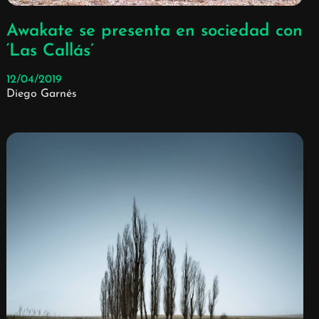
Awakate se presenta en sociedad con
‘Las Callás’
12/04/2019
Diego Garnés