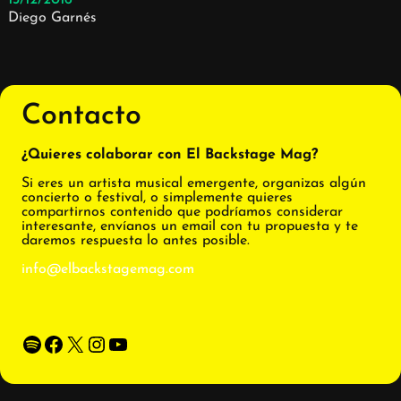
13/12/2016
Diego Garnés
Contacto
¿Quieres colaborar con El Backstage Mag?
Si eres un artista musical emergente, organizas algún
concierto o festival, o simplemente quieres
compartirnos contenido que podríamos considerar
interesante, envíanos un email con tu propuesta y te
daremos respuesta lo antes posible.
info@elbackstagemag.com
Spotify
Facebook
X
Instagram
YouTube