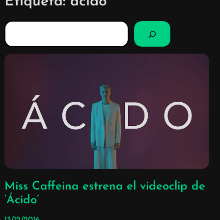
Etiqueta:
ácido
B
u
s
c
a
r
Miss Caffeina estrena el videoclip de
‘Ácido’