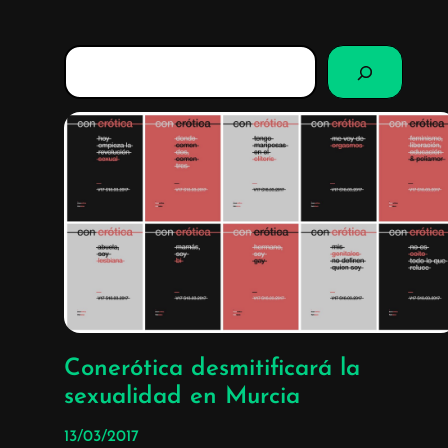
B
u
s
c
a
r
Conerótica desmitificará la
sexualidad en Murcia
13/03/2017