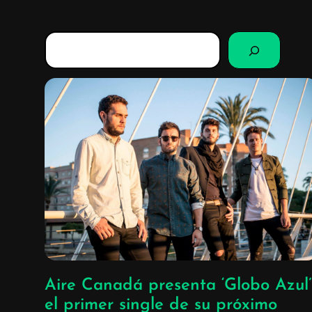
B
u
s
c
a
r
Aire Canadá presenta ‘Globo Azul’
el primer single de su próximo