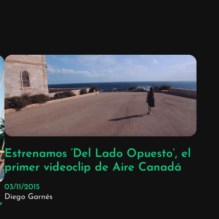
Estrenamos ‘Del Lado Opuesto’, el
primer videoclip de Aire Canadá
03/11/2015
Diego Garnés
,