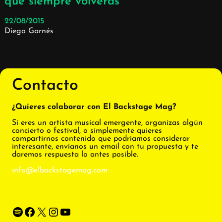
que siempre volverás
22/08/2015
Diego Garnés
Contacto
¿Quieres colaborar con El Backstage Mag?
Si eres un artista musical emergente, organizas algún
concierto o festival, o simplemente quieres
compartirnos contenido que podríamos considerar
interesante, envíanos un email con tu propuesta y te
daremos respuesta lo antes posible.
info@elbackstagemag.com
Spotify
Facebook
X
Instagram
YouTube