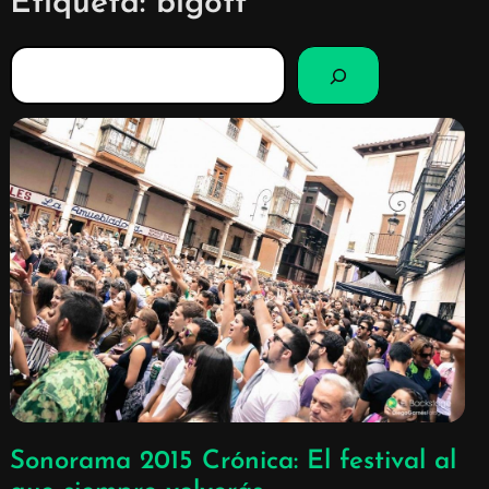
Etiqueta:
bigott
B
u
s
c
a
r
Sonorama 2015 Crónica: El festival al