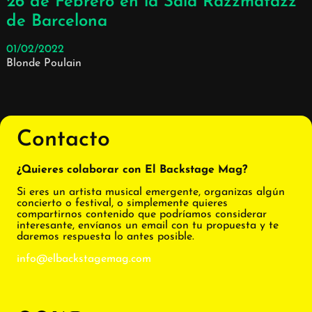
26 de Febrero en la Sala Razzmatazz
de Barcelona
01/02/2022
Blonde Poulain
Contacto
¿Quieres colaborar con El Backstage Mag?
Si eres un artista musical emergente, organizas algún
concierto o festival, o simplemente quieres
compartirnos contenido que podríamos considerar
interesante, envíanos un email con tu propuesta y te
daremos respuesta lo antes posible.
info@elbackstagemag.com