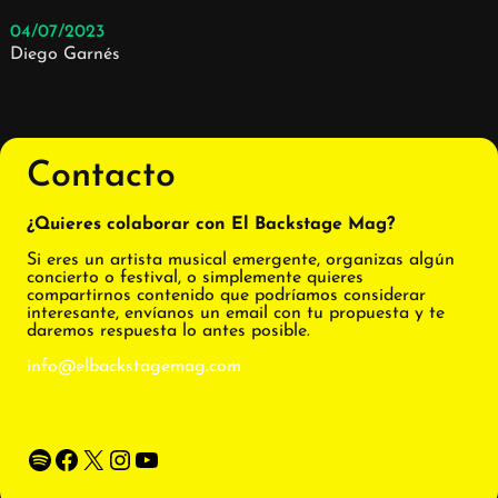
04/07/2023
Diego Garnés
Contacto
¿Quieres colaborar con El Backstage Mag?
Si eres un artista musical emergente, organizas algún
concierto o festival, o simplemente quieres
compartirnos contenido que podríamos considerar
interesante, envíanos un email con tu propuesta y te
daremos respuesta lo antes posible.
info@elbackstagemag.com
Spotify
Facebook
X
Instagram
YouTube