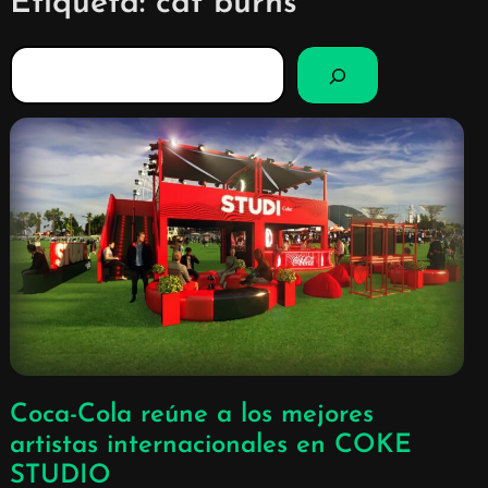
Etiqueta:
cat burns
B
u
s
c
a
r
Coca-Cola reúne a los mejores
artistas internacionales en COKE
STUDIO