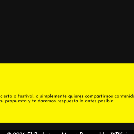
cierto o festival, o simplemente quieres compartirnos contenid
tu propuesta y te daremos respuesta lo antes posible.