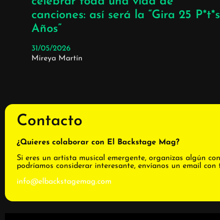
celebrar toda una vida de
canciones: así será la “Gira 25 P*t*s
Años”
31/05/2026
Mireya Martín
Contacto
¿Quieres colaborar con El Backstage Mag?
Si eres un artista musical emergente, organizas algún con
podríamos considerar interesante, envíanos un email con 
info@elbackstagemag.com