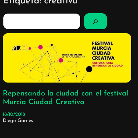
Etiqueta:
creativa
B
u
s
c
a
r
Repensando la ciudad con el festival
Murcia Ciudad Creativa
18/10/2018
Diego Garnés