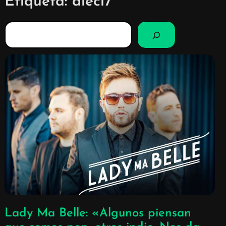
Etiqueta:
dieci7
B
u
s
c
a
r
Lady Ma Belle: «Algunos piensan