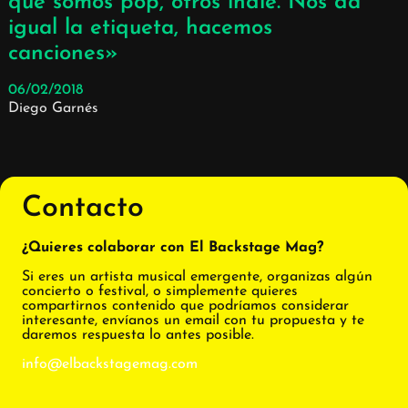
que somos pop, otros indie. Nos da
igual la etiqueta, hacemos
canciones»
06/02/2018
Diego Garnés
Contacto
¿Quieres colaborar con El Backstage Mag?
Si eres un artista musical emergente, organizas algún
concierto o festival, o simplemente quieres
compartirnos contenido que podríamos considerar
interesante, envíanos un email con tu propuesta y te
daremos respuesta lo antes posible.
info@elbackstagemag.com