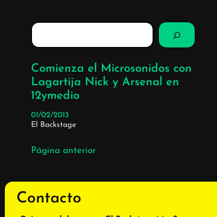
B
u
s
c
Comienza el Microsonidos con
a
Lagartija Nick y Arsenal en
r
12ymedio
01/02/2013
El Backstage
Página anterior
Contacto