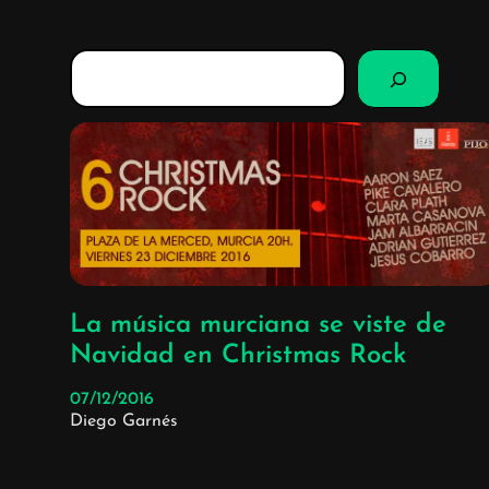
B
u
s
c
a
r
La música murciana se viste de
Navidad en Christmas Rock
07/12/2016
Diego Garnés