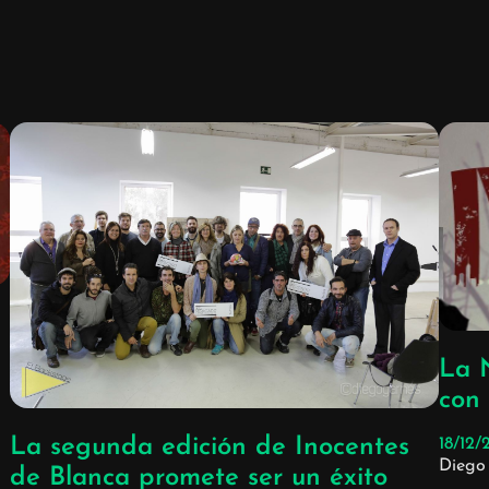
La 
con
La segunda edición de Inocentes
18/12/
Diego
de Blanca promete ser un éxito