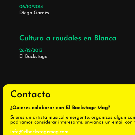
06/10/2014
Diego Garnés
Cultura a raudales en Blanca
26/12/2013
El Backstage
Contacto
¿Quieres colaborar con El Backstage Mag?
Si eres un artista musical emergente, organizas algún con
podríamos considerar interesante, envíanos un email con 
info@elbackstagemag.com