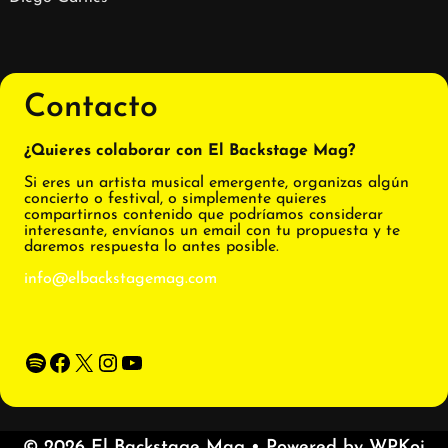
Contacto
¿Quieres colaborar con El Backstage Mag?
Si eres un artista musical emergente, organizas algún
concierto o festival, o simplemente quieres
compartirnos contenido que podríamos considerar
interesante, envíanos un email con tu propuesta y te
daremos respuesta lo antes posible.
info@elbackstagemag.com
Spotify
Facebook
X
Instagram
YouTube
© 2026 El Backstage Mag
• Powered by
WPKoi