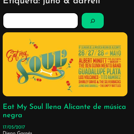
Etiqueta:
juno & darrell
B
u
s
c
a
r
Eat My Soul llena Alicante de música
negra
17/05/2017
Diego Garnés