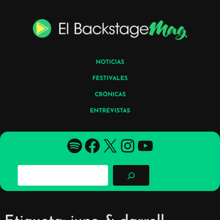
Skip
to
content
NOTICIAS
FESTIVALES
CRÓNICAS
ENTREVISTAS
Spotify
Facebook
X
YouTube
YouTube
B
u
s
c
a
r