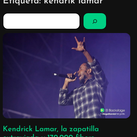
Etiqueta:
kendrik lamar
B
u
s
c
a
r
Kendrick Lamar, la zapatilla