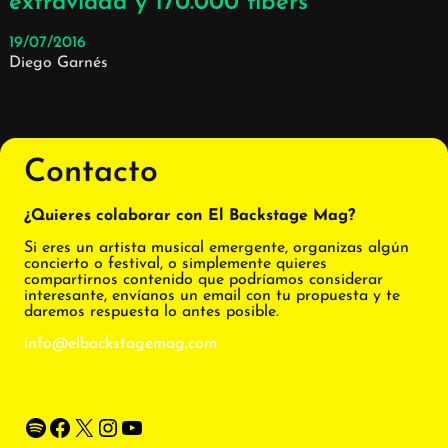
extraviada y 170.000 fibers
19/07/2016
Diego Garnés
Contacto
¿Quieres colaborar con El Backstage Mag?
Si eres un artista musical emergente, organizas algún
concierto o festival, o simplemente quieres
compartirnos contenido que podríamos considerar
interesante, envíanos un email con tu propuesta y te
daremos respuesta lo antes posible.
info@elbackstagemag.com
Spotify
Facebook
X
Instagram
YouTube