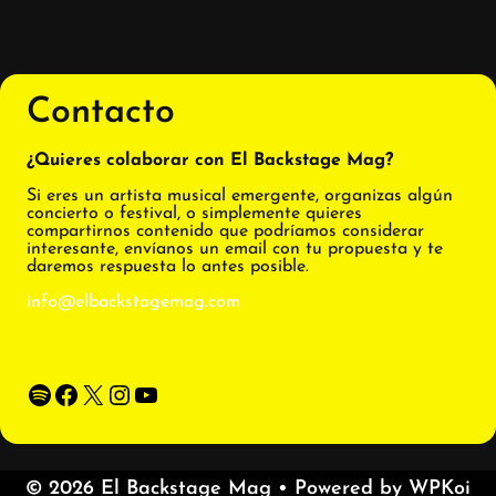
Contacto
¿Quieres colaborar con El Backstage Mag?
Si eres un artista musical emergente, organizas algún
concierto o festival, o simplemente quieres
compartirnos contenido que podríamos considerar
interesante, envíanos un email con tu propuesta y te
daremos respuesta lo antes posible.
info@elbackstagemag.com
Spotify
Facebook
X
Instagram
YouTube
© 2026 El Backstage Mag
• Powered by
WPKoi