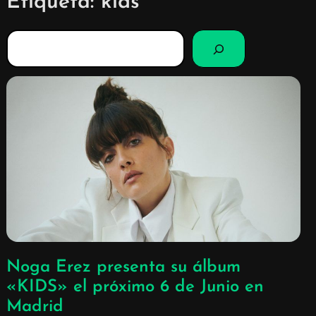
Etiqueta:
kids
B
u
s
c
a
r
Noga Erez presenta su álbum
«KIDS» el próximo 6 de Junio en
Madrid