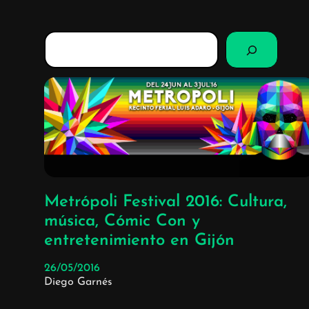
B
u
s
c
a
r
Metrópoli Festival 2016: Cultura,
música, Cómic Con y
entretenimiento en Gijón
26/05/2016
Diego Garnés