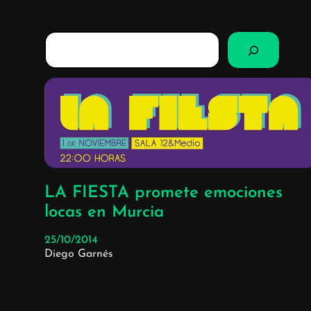
B
u
s
c
a
r
LA FIESTA promete emociones
locas en Murcia
25/10/2014
Diego Garnés