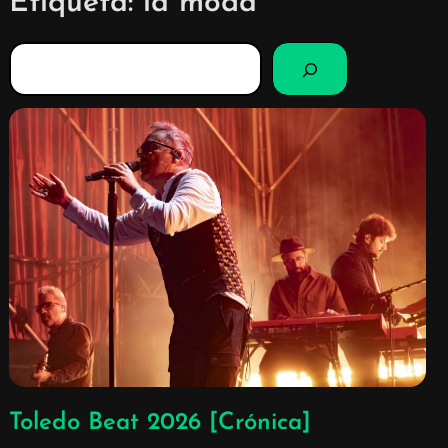
Etiqueta:
la moda
B
u
s
c
a
r
Toledo Beat 2026 [Crónica]