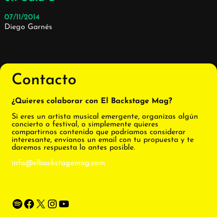
07/11/2014
Diego Garnés
Contacto
¿Quieres colaborar con El Backstage Mag?
Si eres un artista musical emergente, organizas algún
concierto o festival, o simplemente quieres
compartirnos contenido que podríamos considerar
interesante, envíanos un email con tu propuesta y te
daremos respuesta lo antes posible.
info@elbackstagemag.com
Spotify
Facebook
X
Instagram
YouTube