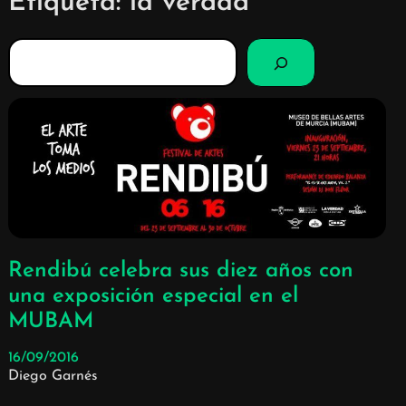
Etiqueta:
la verdad
B
u
s
c
a
r
Rendibú celebra sus diez años con
una exposición especial en el
MUBAM
16/09/2016
Diego Garnés