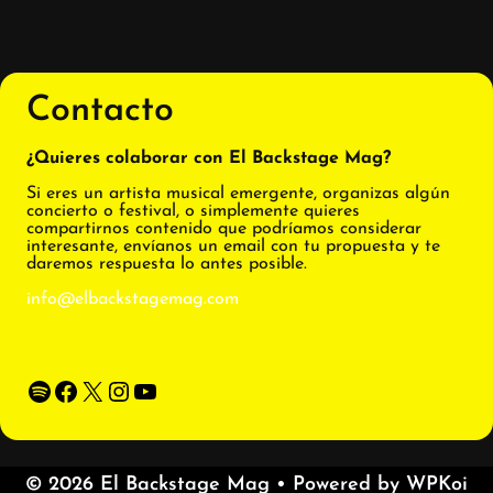
Contacto
¿Quieres colaborar con El Backstage Mag?
Si eres un artista musical emergente, organizas algún
concierto o festival, o simplemente quieres
compartirnos contenido que podríamos considerar
interesante, envíanos un email con tu propuesta y te
daremos respuesta lo antes posible.
info@elbackstagemag.com
Spotify
Facebook
X
Instagram
YouTube
© 2026 El Backstage Mag
• Powered by
WPKoi