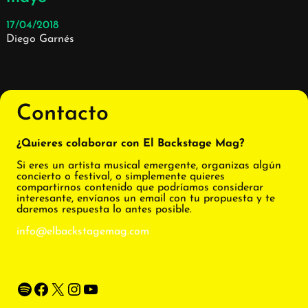
17/04/2018
Diego Garnés
Contacto
¿Quieres colaborar con El Backstage Mag?
Si eres un artista musical emergente, organizas algún
concierto o festival, o simplemente quieres
compartirnos contenido que podríamos considerar
interesante, envíanos un email con tu propuesta y te
daremos respuesta lo antes posible.
info@elbackstagemag.com
Spotify
Facebook
X
Instagram
YouTube