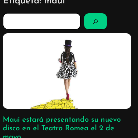
Etiqueta:
maui
B
u
s
c
a
r
Maui estará presentando su nuevo
disco en el Teatro Romea el 2 de
mayo