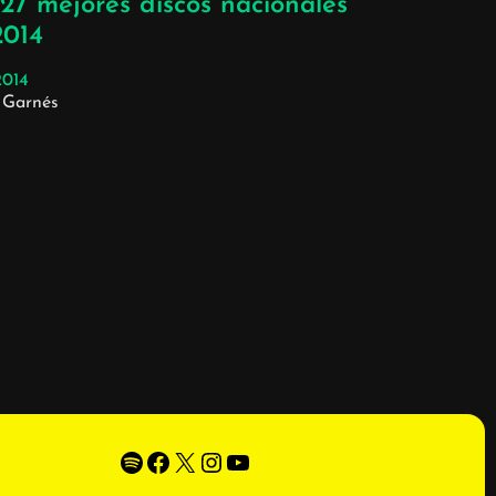
27 mejores discos nacionales
2014
2014
 Garnés
Spotify
Facebook
X
Instagram
YouTube