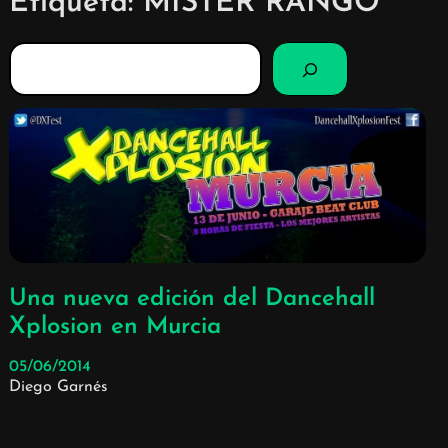
Etiqueta:
MISTER RANGO
B
u
s
c
a
r
Una nueva edición del Dancehall
Xplosion en Murcia
05/06/2014
Diego Garnés