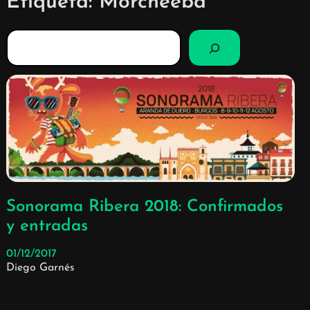
Etiqueta:
Morcheeba
B
u
s
c
a
r
Sonorama Ribera 2018: Confirmados
y entradas
01/12/2017
Diego Garnés