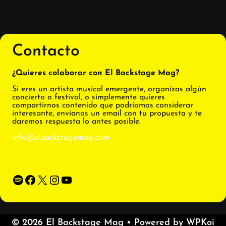
Contacto
¿Quieres colaborar con El Backstage Mag?
Si eres un artista musical emergente, organizas algún
concierto o festival, o simplemente quieres
compartirnos contenido que podríamos considerar
interesante, envíanos un email con tu propuesta y te
daremos respuesta lo antes posible.
info@elbackstagemag.com
Spotify
Facebook
X
Instagram
YouTube
© 2026 El Backstage Mag
• Powered by
WPKoi