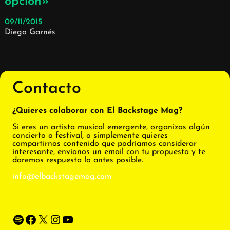
opción»
09/11/2015
Diego Garnés
Contacto
¿Quieres colaborar con El Backstage Mag?
Si eres un artista musical emergente, organizas algún
concierto o festival, o simplemente quieres
compartirnos contenido que podríamos considerar
interesante, envíanos un email con tu propuesta y te
daremos respuesta lo antes posible.
info@elbackstagemag.com
Spotify
Facebook
X
Instagram
YouTube