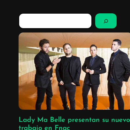
B
u
s
c
a
r
Lady Ma Belle presentan su nuevo
trabajo en Fnac