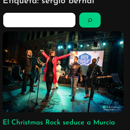
Etiqueta:
sergio bernal
B
u
s
c
a
r
El Christmas Rock seduce a Murcia