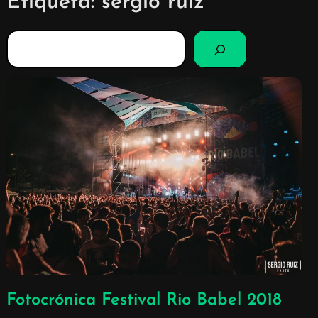
Etiqueta:
sergio ruiz
B
u
s
c
a
r
Fotocrónica Festival Rio Babel 2018