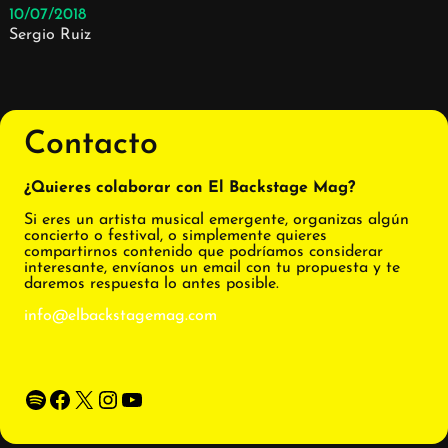
10/07/2018
Sergio Ruiz
Contacto
¿Quieres colaborar con El Backstage Mag?
Si eres un artista musical emergente, organizas algún
concierto o festival, o simplemente quieres
compartirnos contenido que podríamos considerar
interesante, envíanos un email con tu propuesta y te
daremos respuesta lo antes posible.
info@elbackstagemag.com
Spotify
Facebook
X
Instagram
YouTube