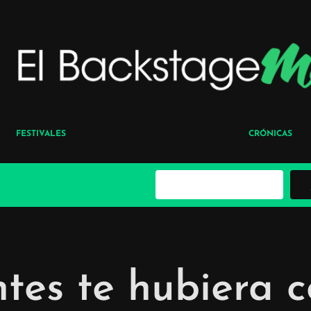
FESTIVALES
CRÓNICAS
B
u
s
c
a
r
ntes te hubiera 