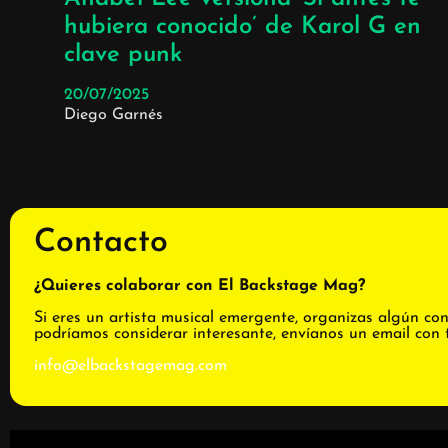
hubiera conocido’ de Karol G en
clave punk
20/07/2025
Diego Garnés
Contacto
¿Quieres colaborar con El Backstage Mag?
Si eres un artista musical emergente, organizas algún con
podríamos considerar interesante, envíanos un email con 
info@elbackstagemag.com