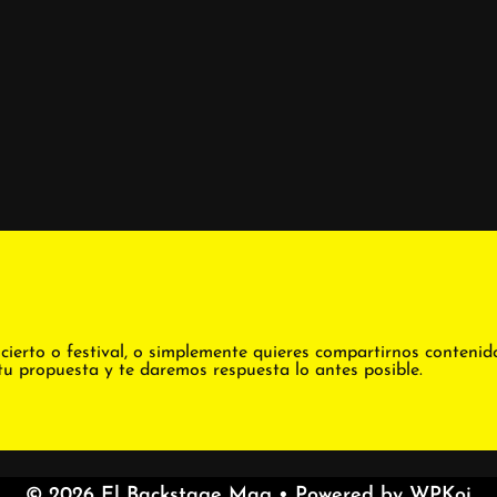
cierto o festival, o simplemente quieres compartirnos contenid
tu propuesta y te daremos respuesta lo antes posible.
© 2026 El Backstage Mag
• Powered by
WPKoi