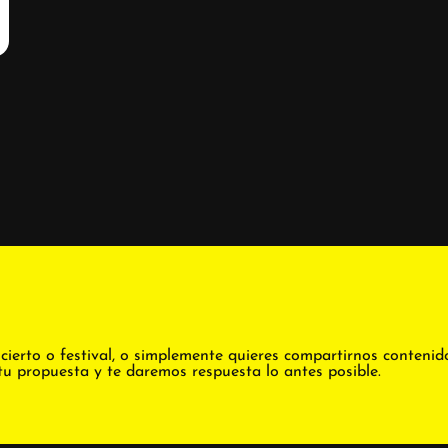
cierto o festival, o simplemente quieres compartirnos contenid
tu propuesta y te daremos respuesta lo antes posible.