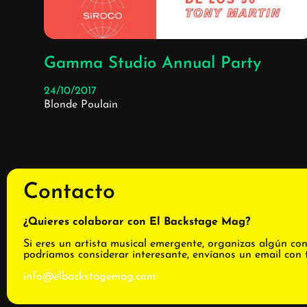
Gamma Studio Annual Party
24/10/2017
Blonde Poulain
Contacto
¿Quieres colaborar con El Backstage Mag?
Si eres un artista musical emergente, organizas algún con
podríamos considerar interesante, envíanos un email con 
info@elbackstagemag.com