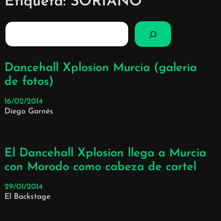
Etiqueta:
SORIANO
B
u
s
c
Dancehall Xplosion Murcia (galería
a
de fotos)
r
16/02/2014
Diego Garnés
El Dancehall Xplosion llega a Murcia
con Morodo como cabeza de cartel
29/01/2014
El Backstage