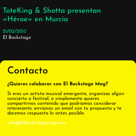
ToteKing & Shotta presentan
«Héroe» en Murcia
21/02/2013
El Backstage
Contacto
¿Quieres colaborar con El Backstage Mag?
Si eres un artista musical emergente, organizas algún
concierto o festival, o simplemente quieres
compartirnos contenido que podríamos considerar
interesante, envíanos un email con tu propuesta y te
daremos respuesta lo antes posible.
info@elbackstagemag.com