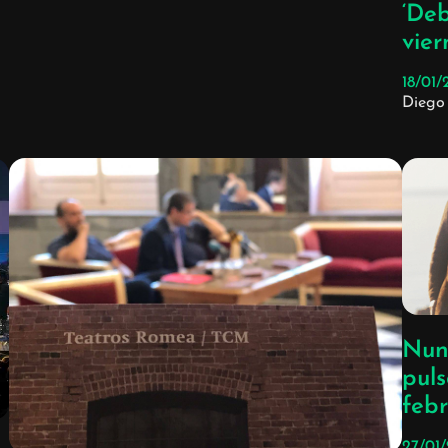
‘Deb
vier
18/01/
Diego
Nun
puls
febr
27/01