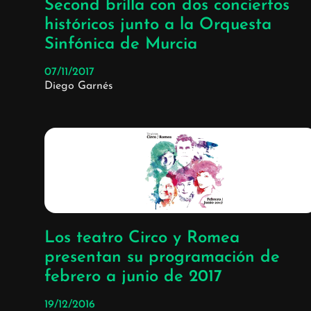
Second brilla con dos conciertos
históricos junto a la Orquesta
Sinfónica de Murcia
07/11/2017
Diego Garnés
Los teatro Circo y Romea
presentan su programación de
febrero a junio de 2017
19/12/2016