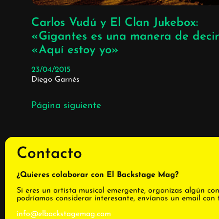
Carlos Vudú y El Clan Jukebox:
«Gigantes es una manera de decir
«Aquí estoy yo»
23/04/2015
Diego Garnés
Página siguiente
Contacto
¿Quieres colaborar con El Backstage Mag?
Si eres un artista musical emergente, organizas algún con
podríamos considerar interesante, envíanos un email con 
info@elbackstagemag.com