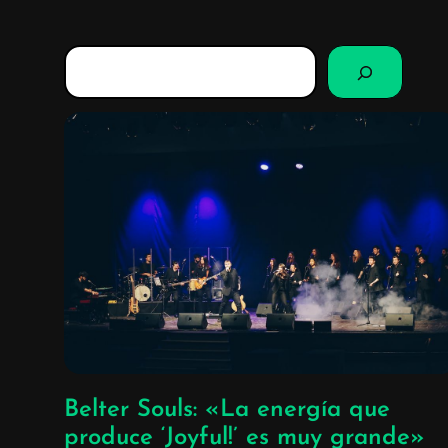
B
u
s
c
a
r
Belter Souls: «La energía que
produce ‘Joyful!’ es muy grande»