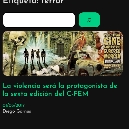
Etiqueta:
terror
B
u
s
c
a
r
La violencia será la protagonista de
la sexta edición del C-FEM
01/03/2017
Diego Garnés