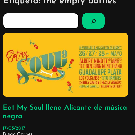
Etiqueta:
the empty bottles
B
u
s
c
a
r
Eat My Soul llena Alicante de música
negra
17/05/2017
Diego Garnés