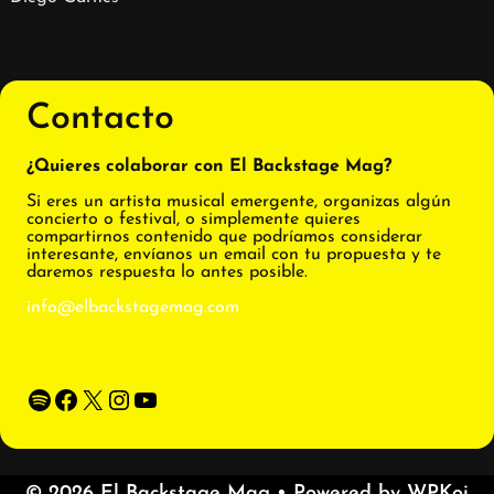
Contacto
¿Quieres colaborar con El Backstage Mag?
Si eres un artista musical emergente, organizas algún
concierto o festival, o simplemente quieres
compartirnos contenido que podríamos considerar
interesante, envíanos un email con tu propuesta y te
daremos respuesta lo antes posible.
info@elbackstagemag.com
Spotify
Facebook
X
Instagram
YouTube
© 2026 El Backstage Mag
• Powered by
WPKoi