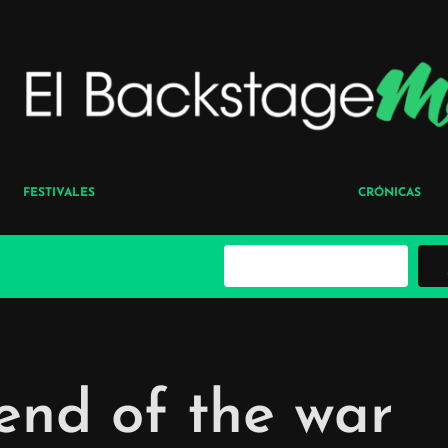
FESTIVALES
CRÓNICAS
B
u
s
c
a
r
end of the war