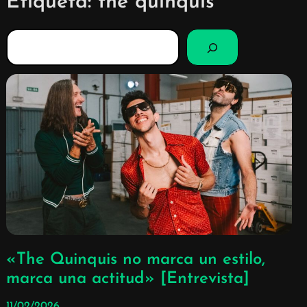
Etiqueta:
the quinquis
B
u
s
c
a
r
«The Quinquis no marca un estilo,
marca una actitud» [Entrevista]
11/02/2026