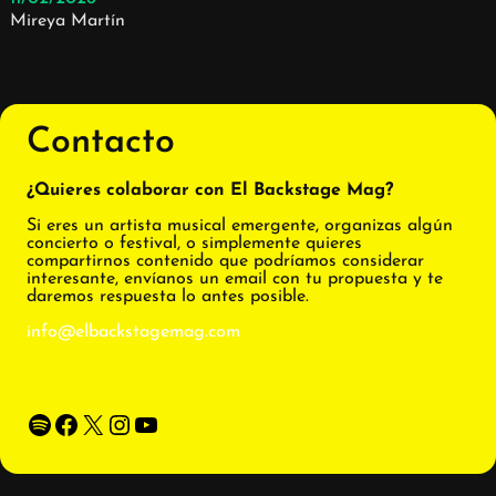
Mireya Martín
Contacto
¿Quieres colaborar con El Backstage Mag?
Si eres un artista musical emergente, organizas algún
concierto o festival, o simplemente quieres
compartirnos contenido que podríamos considerar
interesante, envíanos un email con tu propuesta y te
daremos respuesta lo antes posible.
info@elbackstagemag.com
Spotify
Facebook
X
Instagram
YouTube