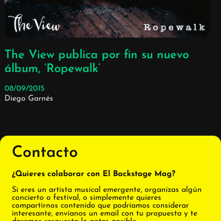
The View publica por fin su nuevo
álbum, ‘Ropewalk’
08/09/2015
Diego Garnés
Contacto
¿Quieres colaborar con El Backstage Mag?
Si eres un artista musical emergente, organizas algún
concierto o festival, o simplemente quieres
compartirnos contenido que podríamos considerar
interesante, envíanos un email con tu propuesta y te