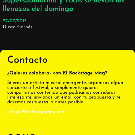
Supersubmarina y Foals se llevan los
llenazos del domingo
27/07/2015
Diego Garnés
Contacto
¿Quieres colaborar con El Backstage Mag?
Si eres un artista musical emergente, organizas algún
concierto o festival, o simplemente quieres
compartirnos contenido que podríamos considerar
interesante, envíanos un email con tu propuesta y te
daremos respuesta lo antes posible.
info@elbackstagemag.com