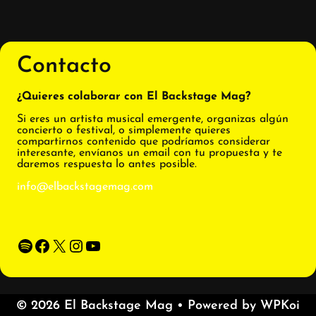
Contacto
¿Quieres colaborar con El Backstage Mag?
Si eres un artista musical emergente, organizas algún
concierto o festival, o simplemente quieres
compartirnos contenido que podríamos considerar
interesante, envíanos un email con tu propuesta y te
daremos respuesta lo antes posible.
info@elbackstagemag.com
Spotify
Facebook
X
Instagram
YouTube
© 2026 El Backstage Mag
• Powered by
WPKoi