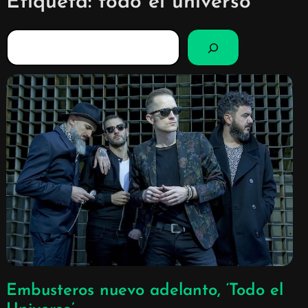
Etiqueta:
todo el universo
B
u
s
c
a
r
Embusteros nuevo adelanto, ‘Todo el