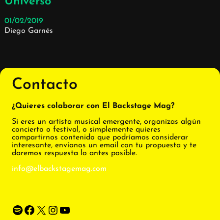
Universo’
01/02/2019
Diego Garnés
Contacto
¿Quieres colaborar con El Backstage Mag?
Si eres un artista musical emergente, organizas algún
concierto o festival, o simplemente quieres
compartirnos contenido que podríamos considerar
interesante, envíanos un email con tu propuesta y te
daremos respuesta lo antes posible.
info@elbackstagemag.com
Spotify
Facebook
X
Instagram
YouTube