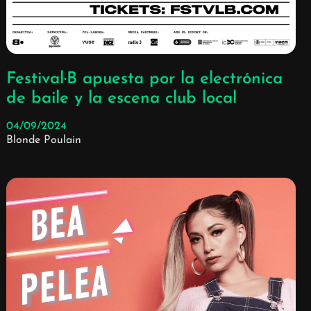
Festival·B apuesta por la electrónica
de baile y la escena club local
04/09/2024
Blonde Poulain