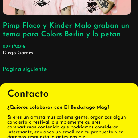
Pimp Flaco y Kinder Malo graban un
tema para Colors Berlin y lo petan
29/11/2016
Diego Garnés
Página siguiente
Contacto
¿Quieres colaborar con El Backstage Mag?
Si eres un artista musical emergente, organizas algún
concierto o festival, o simplemente quieres
compartirnos contenido que podríamos considerar
interesante, envíanos un email con tu propuesta y te
daremos respuesta lo antes posible.