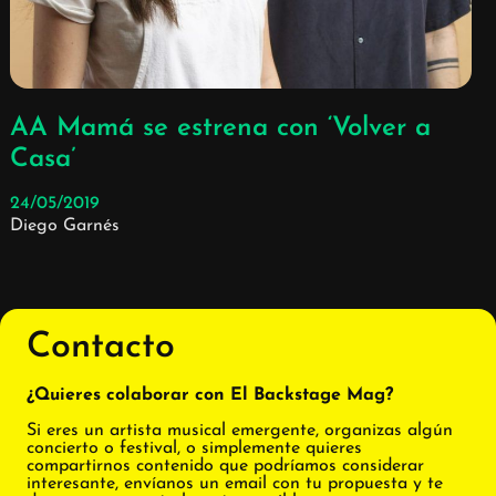
AA Mamá se estrena con ‘Volver a
Casa’
24/05/2019
Diego Garnés
Contacto
¿Quieres colaborar con El Backstage Mag?
Si eres un artista musical emergente, organizas algún
concierto o festival, o simplemente quieres
compartirnos contenido que podríamos considerar
interesante, envíanos un email con tu propuesta y te