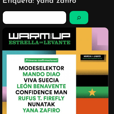
Etiqueta:
yana zafiro
B
u
s
c
a
r