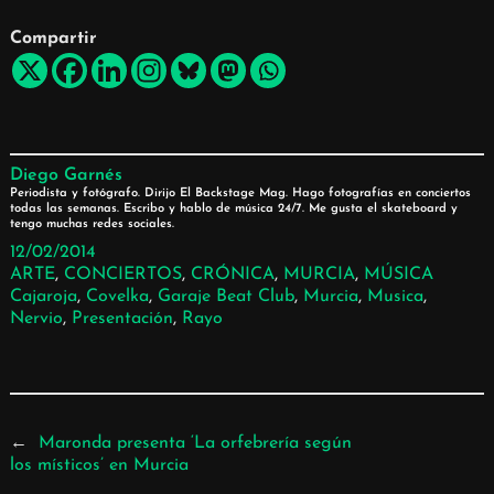
Compartir
Diego Garnés
Periodista y fotógrafo. Dirijo El Backstage Mag. Hago fotografías en conciertos
todas las semanas. Escribo y hablo de música 24/7. Me gusta el skateboard y
tengo muchas redes sociales.
12/02/2014
ARTE
, 
CONCIERTOS
, 
CRÓNICA
, 
MURCIA
, 
MÚSICA
Cajaroja
, 
Covelka
, 
Garaje Beat Club
, 
Murcia
, 
Musica
, 
Nervio
, 
Presentación
, 
Rayo
←
Maronda presenta ‘La orfebrería según
los místicos’ en Murcia