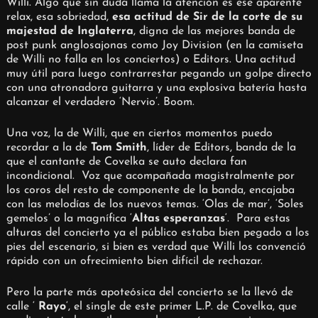
Willi. Algo que sin duda llama la atención es ese aparente
relax, esa sobriedad,
esa actitud de Sir de la corte de su
majestad de Inglaterra
, digna de las mejores banda de
post punk anglosajonas como Joy Division (en la camiseta
de Willi no falla en los conciertos) o Editors. Una actitud
muy útil para luego contrarrestar pegando un golpe directo
con una atronadora guitarra y una explosiva batería hasta
alcanzar el verdadero ‘Nervio’. Boom.
Una voz, la de Willi, que en ciertos momentos puedo
recordar a la de
Tom Smith
, líder de Editors, banda de la
que el cantante de Covelka se auto declara fan
incondicional. Voz que acompañada magistralmente por
los coros del resto de componente de la banda, encajaba
con las melodías de los nuevos temas. ‘Olas de mar’, ‘Soles
gemelos’ o la magnífica ‘
Altas esperanzas
‘. Para estas
alturas del concierto ya el público estaba bien pegado a los
pies del escenario, si bien es verdad que Willi los convenció
rápido con un ofrecimiento bien difícil de rechazar.
Pero la parte más apoteósica del concierto se la llevó de
calle ‘
Rayo
‘, el single de este primer L.P. de Covelka, que