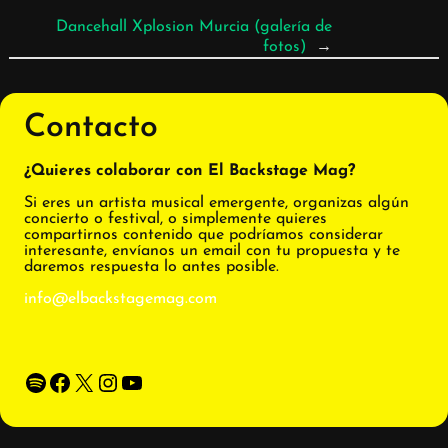
Dancehall Xplosion Murcia (galería de
fotos)
→
Contacto
¿Quieres colaborar con El Backstage Mag?
Si eres un artista musical emergente, organizas algún
concierto o festival, o simplemente quieres
compartirnos contenido que podríamos considerar
interesante, envíanos un email con tu propuesta y te
daremos respuesta lo antes posible.
info@elbackstagemag.com
Spotify
Facebook
X
Instagram
YouTube