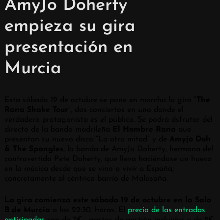
AmyJo Doherty
empieza su gira
presentación en
Murcia
Esta sábado 19 de octubre se pone en marcha la gira “
The
Rana Shake Tour
”, dos conciertos en uno donde el
verdadero protagonista es el público. Se podrá dsfrutar del
directo de la banda madrileña
El Hombre Rana
que
presentan su nuevo disco “La otra mitad” y de
Amyjo Doh
& The Spangles
, la banda de AmyJo Doherty, hermana del
controvertido Pete Doherty, que lleva haciéndose un hueco
en la música desde que se vino a vivir a España,
concretamente al céntrico barrio de Malasaña.
La gira comienza este sábado 19 de octubre en la Sala
B de Murcia
a las 22:30. horas. El
precio de las entradas
anticipadas
son de 7€ , gastos de gestión incluidos y de 8€