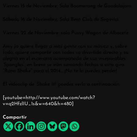
Viernes 15 de Noviembre, Sala Boomerang de Guadalajara.
Sábado 16 de Noviembre, Sala Beat Club de Segovia.
Viernes 22 de Noviembre, sala Pussy Wagon de Albacete
Amy Jo quiere llegar a más gente con su música y, sobre
todo, quiere compartir con todos su divertido directo y su
alegría en el escenario acompañada de sus inseparables
‘Spangles’, en breve se irán sumando fechas a esta gira
“Rana Shake” para el 2014… ¡No te la puedes perder!
El vídeoclip de ‘Shake It!’ puedes verlo a continuación:
[youtube=http://www.youtube.com/watch?
v=q2HfzlIU_1s&w=640&h=480]
Compartir