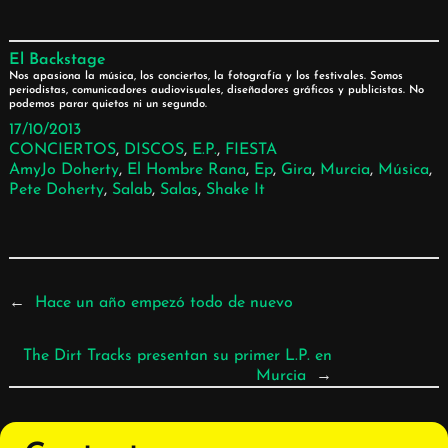
El Backstage
Nos apasiona la música, los conciertos, la fotografía y los festivales. Somos
periodistas, comunicadores audiovisuales, diseñadores gráficos y publicistas. No
podemos parar quietos ni un segundo.
17/10/2013
CONCIERTOS
, 
DISCOS
, 
E.P.
, 
FIESTA
AmyJo Doherty
, 
El Hombre Rana
, 
Ep
, 
Gira
, 
Murcia
, 
Música
, 
Pete Doherty
, 
Salab
, 
Salas
, 
Shake It
←
Hace un año empezó todo de nuevo
The Dirt Tracks presentan su primer L.P. en
Murcia
→