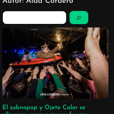
Autor: Aida Cordero
B
u
s
c
a
r
El subnopop y Ojete Calor se